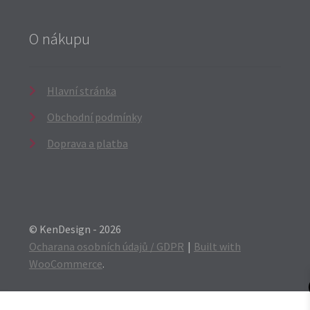
O nákupu
Hlavní stránka
Obchodní podmínky
Doprava a platba
© KenDesign - 2026
Ocharana osobních údajů / GDPR
Built with
WooCommerce
.