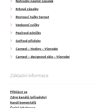
Náhradní náplně zápalek
Krbové zápalky
Rostoucí tužky Sprout
Venkovní svíčky
Papírové pilníčky
Golfové přívěsky
Carneol – Hodiny – Výprodej
Carneol – designové sklo – Výprodej
Základní informace
Přihlásit se
Zdroj kanálů (příspěvky)
Kanál komentářů
Česká lokalizace