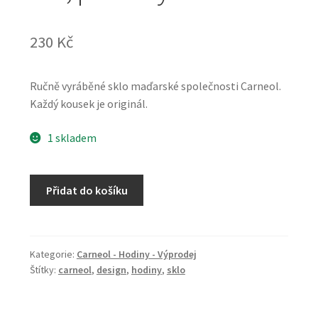
230
Kč
Ručně vyráběné sklo maďarské společnosti Carneol.
Každý kousek je originál.
1 skladem
Carneol
Přidat do košíku
hodiny
6
x
41
Kategorie:
Carneol - Hodiny - Výprodej
Štítky:
carneol
,
design
,
hodiny
,
sklo
cm,
proužky
množství